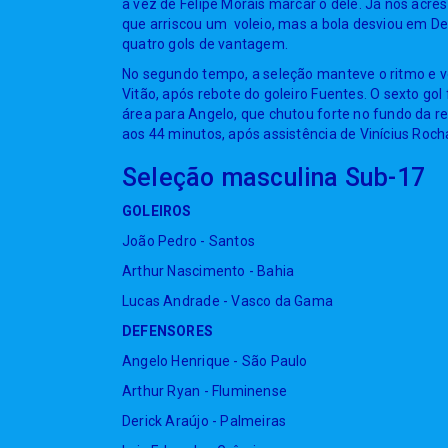
a vez de Felipe Morais marcar o dele. Já nos acr
que arriscou um voleio, mas a bola desviou em Del
quatro gols de vantagem.
No segundo tempo, a seleção manteve o ritmo e v
Vitão, após rebote do goleiro Fuentes. O sexto go
área para Angelo, que chutou forte no fundo da r
aos 44 minutos, após assistência de Vinícius Roch
Seleção masculina Sub-17
GOLEIROS
João Pedro - Santos
Arthur Nascimento - Bahia
Lucas Andrade - Vasco da Gama
DEFENSORES
Angelo Henrique - São Paulo
Arthur Ryan - Fluminense
Derick Araújo - Palmeiras