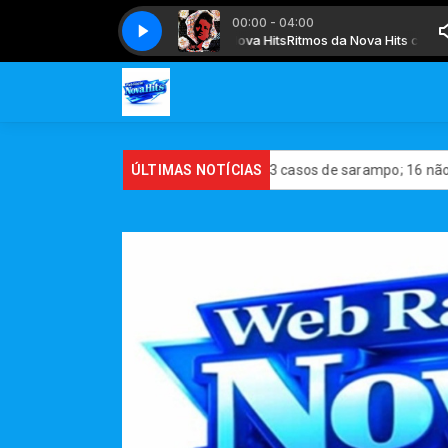
00:00 - 04:00
mos da Nova Hits com Auto DJ Nova Hits
Magic Marmalade - Let´s Dance
Magic Marmalade - Let´s Dance
Ritmos da Nova Hits com Auto DJ 
 de São Paulo confirma 23 casos de sarampo; 16 não se vacinaram
ÚLTIMAS NOTÍCIAS