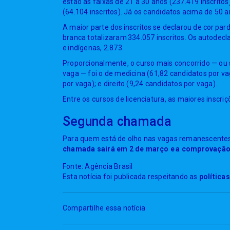
estão as faixas de 21 a 30 anos (237.419 inscritos)
(64.104 inscritos). Já os candidatos acima de 50 a
A maior parte dos inscritos se declarou de cor par
branca totalizaram 334.057 inscritos. Os autodecl
e indígenas, 2.873.
Proporcionalmente, o curso mais concorrido — ou 
vaga — foi o de medicina (61,82 candidatos por va
por vaga); e direito (9,24 candidatos por vaga).
Entre os cursos de licenciatura, as maiores inscri
Segunda chamada
Para quem está de olho nas vagas remanescentes 
chamada sairá em 2 de março e a comprovação 
Fonte: Agência Brasil
Esta notícia foi publicada respeitando as
política
Compartilhe essa notícia