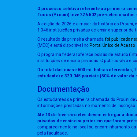
O processo seletivo referente ao primeiro sem
Todos (Prouni) teve 226.502 pré-selecionados 
A edição de 2026 é a maior da história do Prouni,
1.046 instituições privadas de ensino superior de t
O resultado da primeira chamada
foi publicado ne
(MEC) e está disponível no
Portal Único de Acesso 
O programa federal oferece bolsas de estudo (inte
instituições de ensino privadas. O público-alvo é 
Do total das quase 600 mil bolsas oferecidas, 
estudante) e 320.045 parciais (50% do valor da
Documentação
Os estudantes da primeira chamada do Prouni de
informações prestadas no momento de inscrição.
Até 13 de fevereiro eles devem entregar a doc
privadas de ensino superior em que foram pré-
comparecimento no local ou encaminhamento da d
pela faculdade.