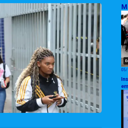
Ma
E
05/
In
em