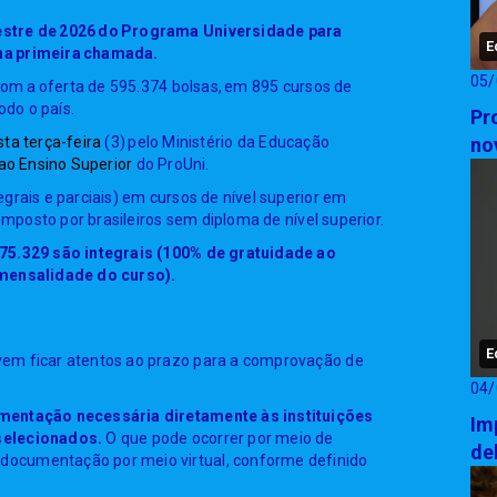
estre de 2026 do Programa Universidade para
E
na primeira chamada.
05/
 com a oferta de 595.374 bolsas, em 895 cursos de
odo o país.
Pr
sta terça-feira
(3) pelo Ministério da Educação
no
ao Ensino Superior
do ProUni.
grais e parciais) em cursos de nível superior em
composto por brasileiros sem diploma de nível superior.
275.329 são integrais (100% de gratuidade ao
 mensalidade do curso).
E
vem ficar atentos ao prazo para a comprovação de
04/
umentação necessária diretamente às instituições
Im
selecionados.
O que pode ocorrer por meio de
de
ocumentação por meio virtual, conforme definido