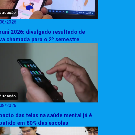
ducação
08/2026
ouni 2026: divulgado resultado de
va chamada para o 2º semestre
ducação
08/2026
pacto das telas na saúde mental já é
batido em 80% das escolas