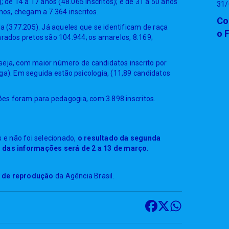
; de 14 a 17 anos (48.065 inscritos); e de 31 a 50 anos
31/
nos, chegam a 7.364 inscritos.
Co
da (377.205). Já aqueles que se identificam de raça
o 
arados pretos são 104.944; os amarelos, 8.169;
seja, com maior número de candidatos inscrito por
ga). Em seguida estão psicologia, (11,89 candidatos
ções foram para pedagogia, com 3.898 inscritos.
e não foi selecionado,
o resultado da segunda
das informações será de 2 a 13 de março.
s de reprodução
da Agência Brasil.