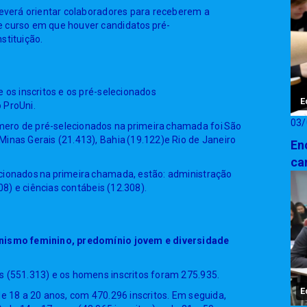
deverá orientar colaboradores para receberem a
e curso em que houver candidatos pré-
stituição.
 os inscritos e os pré-selecionados
E
 ProUni.
03/
ero de pré-selecionados na primeira chamada foi São
inas Gerais (21.413), Bahia (19.122)e Rio de Janeiro
En
ca
cionados na primeira chamada, estão: administração
308) e ciências contábeis (12.308).
gonismo feminino, predomínio jovem e diversidade
s (551.313) e os homens inscritos foram 275.935.
E
de 18 a 20 anos, com 470.296 inscritos. Em seguida,