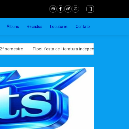
Álbuns
Recados
Locutores
Contato
Flipei: festa de literatura independente começa amanhã em São Pau