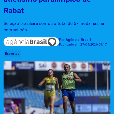
Rabat
Seleção brasileira somou o total de 57 medalhas na
competição
Por
Agência Brasil
Publicado em 27/04/2026 09:17
Esportes