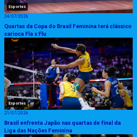
Esportes
24/07/2026
Quartas da Copa do Brasil Feminina terá clássico
carioca Fla x Flu
Esportes
21/07/2026
Brasil enfrenta Japão nas quartas de final da
Liga das Nações Feminina