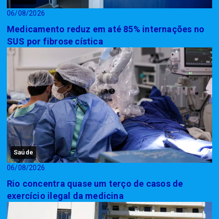
06/08/2026
Medicamento reduz em até 85% internações no
SUS por fibrose cística
Saúde
06/08/2026
Rio concentra quase um terço de casos de
exercício ilegal da medicina