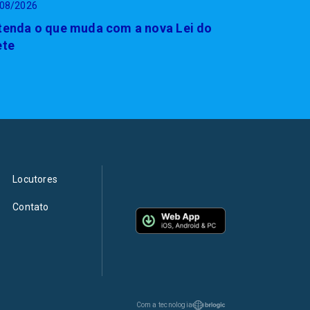
08/2026
tenda o que muda com a nova Lei do
ete
Locutores
Contato
Com a tecnologia