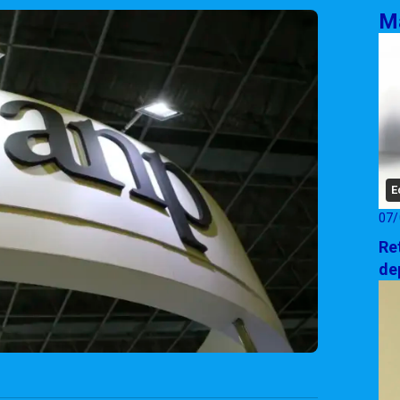
Ma
E
07/
Re
de