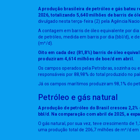
A produção brasileira de petróleo e gás bateu r
2026, totalizando 5,640 milhões de barris de ól
divulgado nesta terça-feira (2) pela Agência Naci
A contagem em barris de óleo equivalente por dia
de petróleo, medida em barris por dia (bbl/d), e d
(m³/d).
Oito em cada dez (81,8%) barris de óleo equiva
produziram 4,614 milhões de boe/d em abril.
Os campos operados pela Petrobras, sozinha ou 
responsáveis por 88,98% do total produzido no paí
Já os campos marítimos produziram 98,1% do petr
Petróleo e gás natural
A produção de petróleo do Brasil cresceu 2,2%
bbl/d. Na comparação com abril de 2025, a exp
O gás natural, por sua vez, teve crescimento de 1
uma produção total de 206,7 milhões de m³/d em a