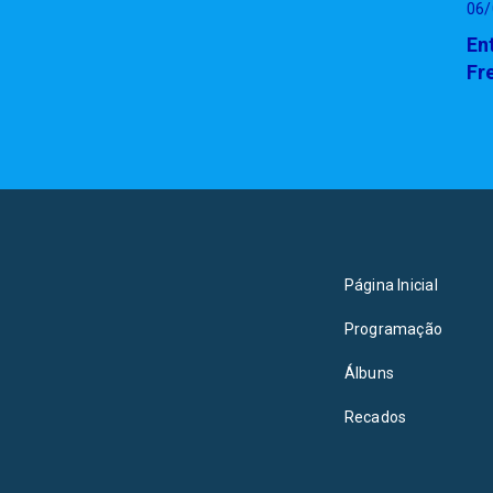
06/
En
Fr
Página Inicial
Programação
Álbuns
Recados