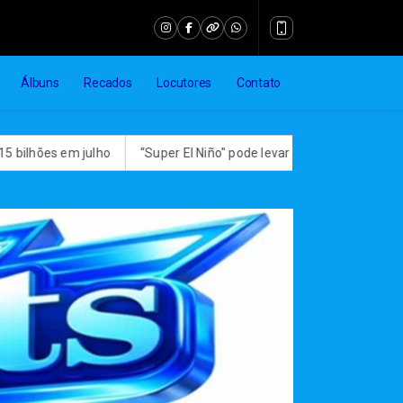
Álbuns
Recados
Locutores
Contato
julho
“Super El Niño" pode levar quase 50 milhões de pessoas à