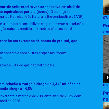
ecorde pela terceira vez consecutiva em abril de
E
eo equivalente por dia (boe/d).
O balanço foi
onal do Petróleo, Gás Natural e Biocombustíveis (ANP).
07/
 é usada para contabilizar conjuntamente a produção
Pi
e gás natural, medida em metros cúbicos por dia
em
lente foram extraídos de poços do pré-sal, que
em consórcio com outras empresas, foram
s.
óleo e 88% do gás natural do país.
E
 em relação a março e chegou a 4,340 milhões de
07/
ansão chega a 19,5%.
Pe
,3% frente a março e de 23% ante abril de 2025, com
no
bril de 2026.