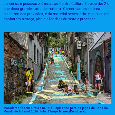
parceiros e pessoas próximas ao Centro Cultural Capiberibe 27,
que doou grande parte do material. Comerciantes da área
cuidaram das provisões, e do material necessário, e as crianças
ganharam almoço, picolé e lanches durante o processo.
Moradores fazem pintura na Rua Capiberibe para os jogos da Copa do
Mundo de Futebol 2026. Foto:
Thiago Nunes/Divulgação