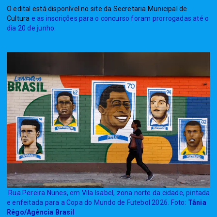
O edital está disponível no site da Secretaria Municipal de
Cultura
e as inscrições para o concurso foram prorrogadas até o
dia 20 de junho.
Rua Pereira Nunes, em Vila Isabel, zona norte da cidade, pintada
e enfeitada para a Copa do Mundo de Futebol 2026. Foto:
Tânia
Rêgo/Agência Brasil