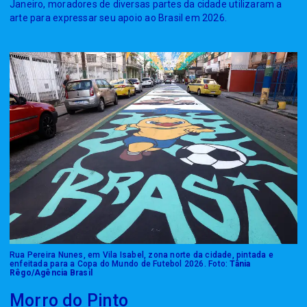
Janeiro, moradores de diversas partes da cidade utilizaram a
arte para expressar seu apoio ao Brasil em 2026.
Rua Pereira Nunes, em Vila Isabel, zona norte da cidade, pintada e
enfeitada para a Copa do Mundo de Futebol 2026. Foto:
Tânia
Rêgo/Agência Brasil
Morro do Pinto