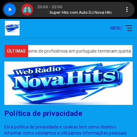
20:00 - 22:00
to DJ Nova Hits
rculose - Spot 2
Super Hits com Auto DJ Nova Hits
Prevenção à tuberculose - Spot 2
MENU
ões para exame de proficiência em português terminam quinta
ÚLTIMAS
P
Política de privacidade
Esta política de privacidade e cookies tem como objetivo
informar como coletamos e utilizamos informações pessoais.