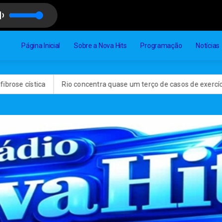
re
Página Inicial
Sobre a Nova Hits
Programação
Notícias
 cística
Rio concentra quase um terço de casos de exercício ileg