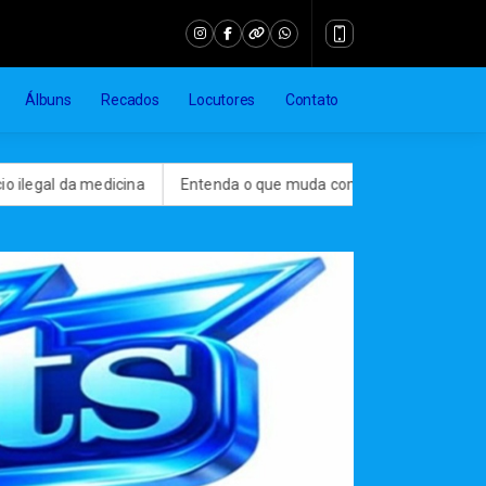
Álbuns
Recados
Locutores
Contato
al da medicina
Entenda o que muda com a nova Lei do Frete