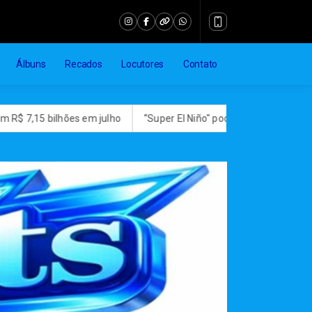
Álbuns
Recados
Locutores
Contato
es em julho
“Super El Niño" pode levar quase 50 milhões de pe