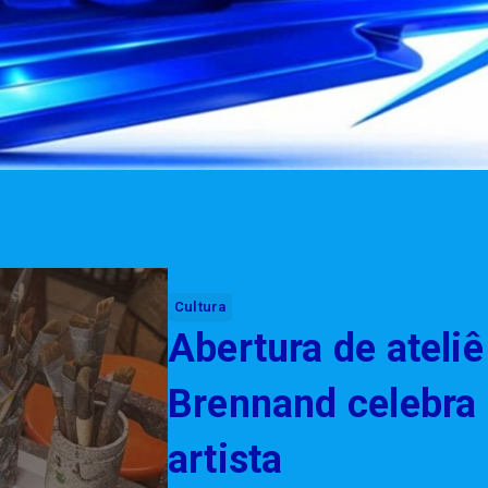
Cultura
Abertura de ateliê
Brennand celebra 
artista