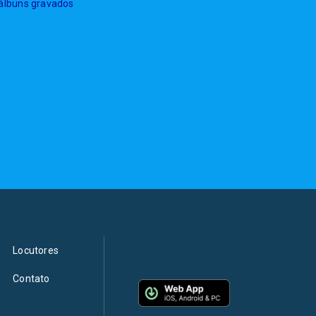
 álbuns gravados
Locutores
Contato