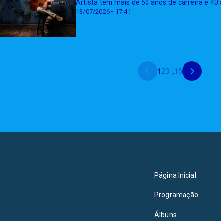
Artista tem mais de 50 anos de carreira e 40
13/07/2026 • 17:41
1
2
3
...
15
Página Inicial
Programação
Álbuns